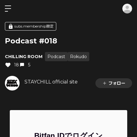
ロ
subs.membership限定
Podcast #018
CHILLING ROOM
Podcast
Rokudo
18
5
STAYCHILL official site
フォロー
Bitfan IDでログイン