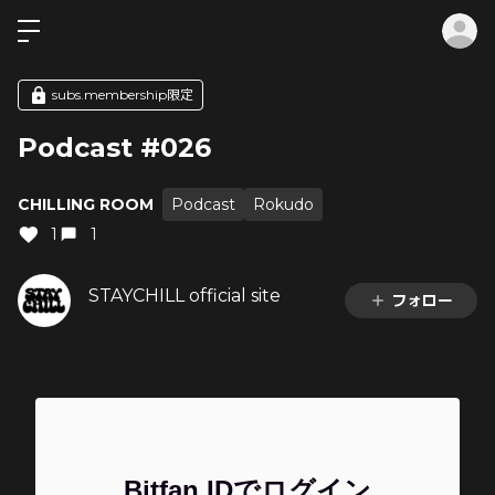
ロ
subs.membership限定
Podcast #026
CHILLING ROOM
Podcast
Rokudo
1
1
STAYCHILL official site
フォロー
Bitfan IDでログイン