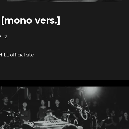
 [mono vers.]
2
LL official site