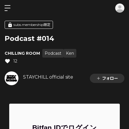
ロ
subs.membership限定
Podcast #014
CHILLING ROOM
Podcast
Ken
12
STAYCHILL official site
フォロー
Bitfan IDでログイン