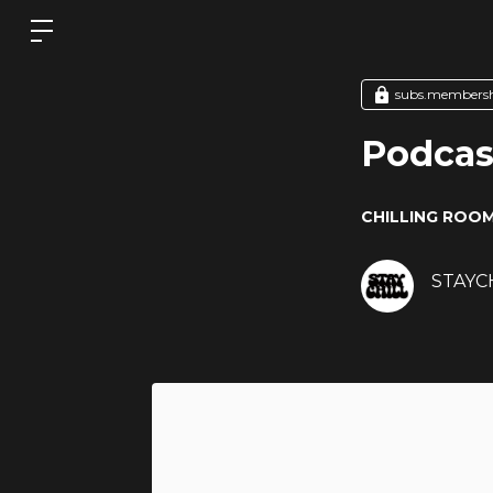
subs.member
Podcas
CHILLING ROO
STAYCHI