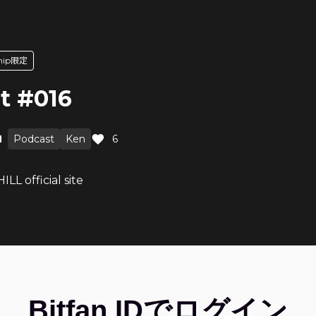
ship限定
t #016
M
Podcast
Ken
6
LL official site
Bitfan IDでログイン