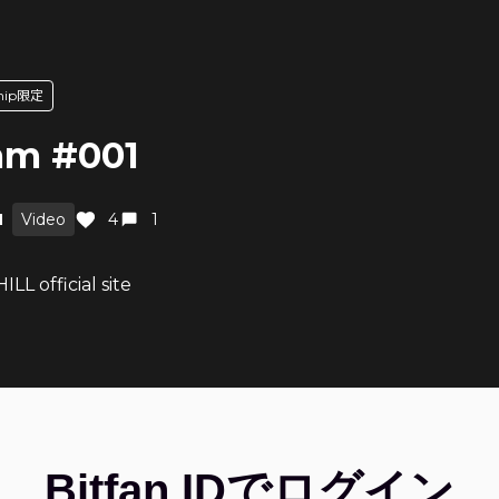
ship限定
Cam #001
M
Video
4
1
LL official site
Bitfan IDでログイン