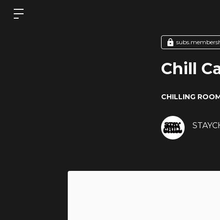
subs.member
Chill 
CHILLING ROO
STAYCHI