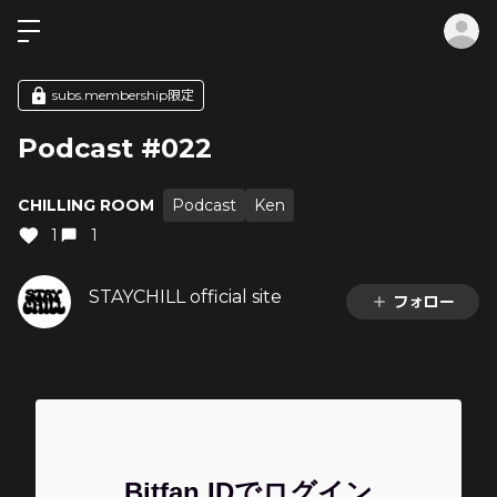
ロ
subs.membership限定
Podcast #022
CHILLING ROOM
Podcast
Ken
1
1
STAYCHILL official site
フォロー
Bitfan IDでログイン